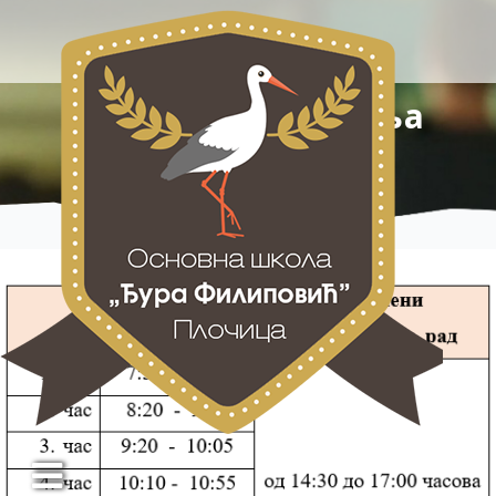
Распоред звоњења
+